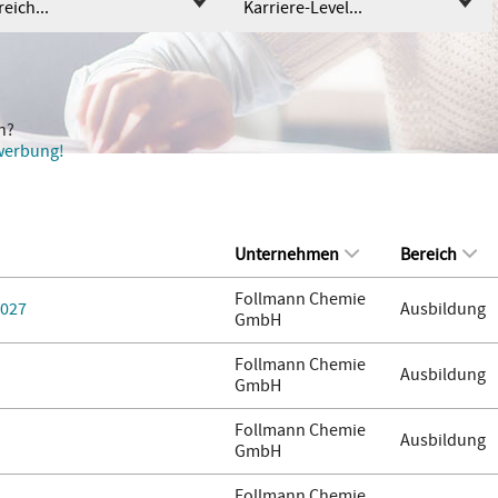
eich...
Karriere-Level...
n?
ewerbung!
Unternehmen
Bereich
Follmann Chemie
2027
Ausbildung
GmbH
Follmann Chemie
Ausbildung
GmbH
Follmann Chemie
Ausbildung
GmbH
Follmann Chemie