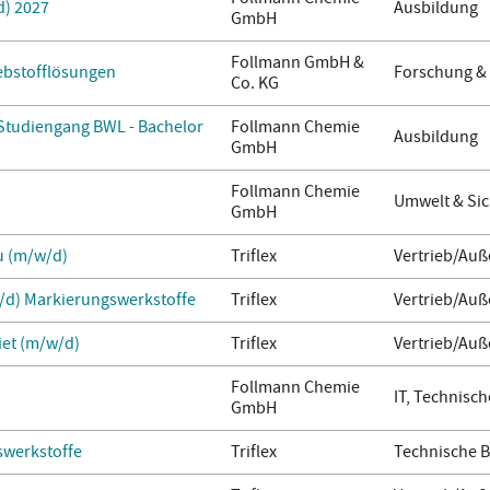
d) 2027
Ausbildung
GmbH
Follmann GmbH &
lebstofflösungen
Forschung &
Co. KG
 Studiengang BWL - Bachelor
Follmann Chemie
Ausbildung
GmbH
Follmann Chemie
Umwelt & Sic
GmbH
u (m/w/d)
Triflex
Vertrieb/Auß
/d) Markierungswerkstoffe
Triflex
Vertrieb/Auß
iet (m/w/d)
Triflex
Vertrieb/Auß
Follmann Chemie
IT, Technisch
GmbH
werkstoffe
Triflex
Technische 