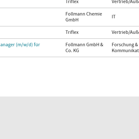
Triflex
Vertrieb/Auß
Follmann Chemie
IT
GmbH
Triflex
Vertrieb/Auß
anager (m/w/d) für
Follmann GmbH &
Forschung & 
Co. KG
Kommunikati