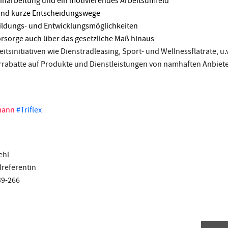
inarbeitung und ein motivierendes Arbeitsumfeld
 und kurze Entscheidungswege
bildungs- und Entwicklungsmöglichkeiten
vorsorge auch über das gesetzliche Maß hinaus
tsinitiativen wie Dienstradleasing, Sport- und Wellnessflatrate, u.
errabatte auf Produkte und Dienstleistungen von namhaften Anbie
mann
#Triflex
ehl
referentin
39-266