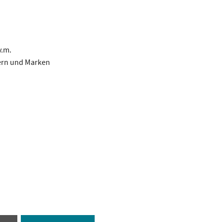
v.m.
tern und Marken