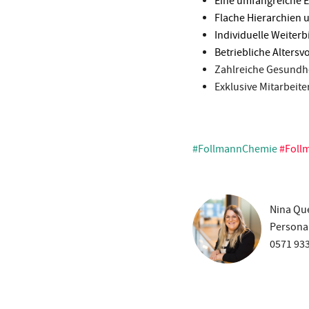
Eine umfangreiche E
Flache Hierarchien
Individuelle Weiter
Betriebliche Alters
Zahlreiche Gesundhei
Exklusive Mitarbeit
#FollmannChemie
#Foll
Nina Qu
Personal
0571 93