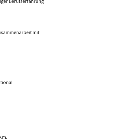
iger Berufserfahrung
Zusammenarbeit mit
tional
v.m.