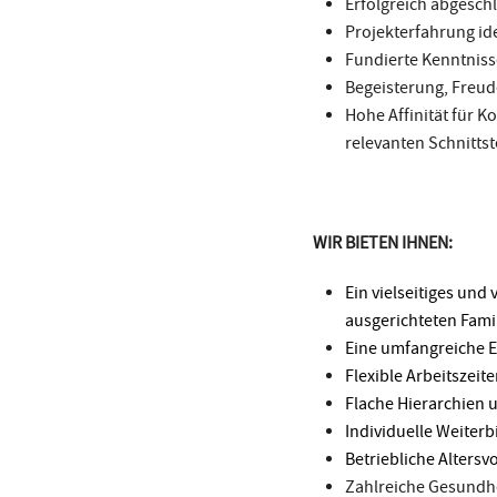
Erfolgreich abgesch
Projekterfahrung i
Fundierte Kenntnis
Begeisterung, Freu
Hohe Affinität für 
relevanten Schnittst
WIR BIETEN IHNEN:
Ein vielseitiges und
ausgerichteten Fam
Eine umfangreiche E
Flexible Arbeitszeit
Flache Hierarchien
Individuelle Weiter
Betriebliche Alters
Zahlreiche Gesundhei