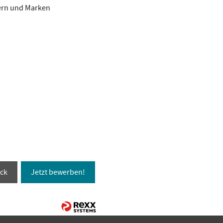
tern und Marken
ck
Jetzt bewerben!