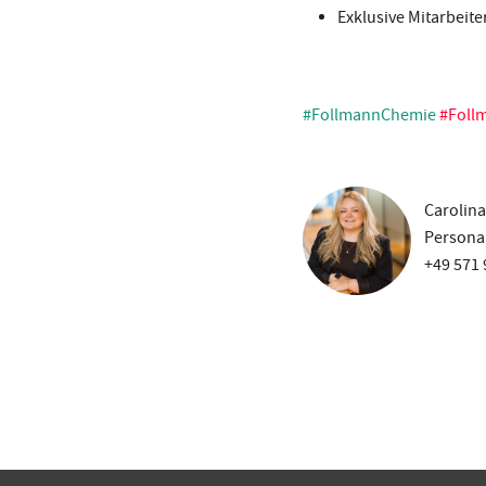
Exklusive Mitarbeit
#FollmannChemie
#Foll
Carolina
Personal
+49 571