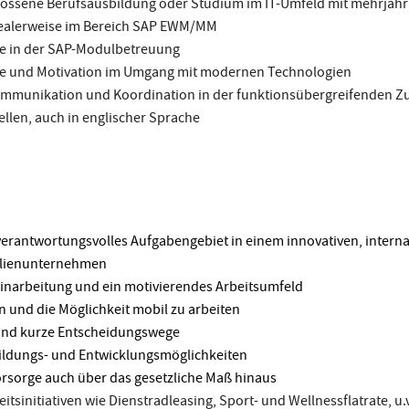
lossene Berufsausbildung oder Studium im IT-Umfeld mit mehrjähr
dealerweise im Bereich SAP EWM/MM
se in der SAP-Modulbetreuung
de und Motivation im Umgang mit modernen Technologien
Kommunikation und Koordination in der funktionsübergreifenden 
ellen, auch in englischer Sprache
 verantwortungsvolles Aufgabengebiet in einem innovativen, interna
ilienunternehmen
inarbeitung und ein motivierendes Arbeitsumfeld
en und die Möglichkeit mobil zu arbeiten
 und kurze Entscheidungswege
bildungs- und Entwicklungsmöglichkeiten
vorsorge auch über das gesetzliche Maß hinaus
tsinitiativen wie Dienstradleasing, Sport- und Wellnessflatrate, u.