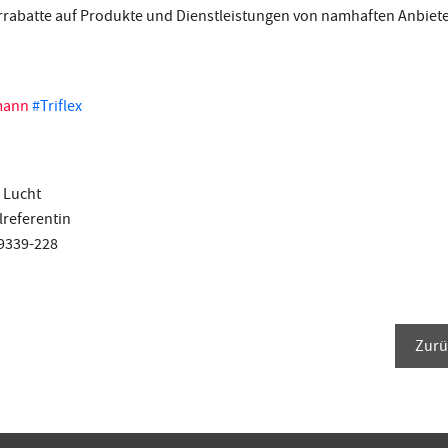
errabatte auf Produkte und Dienstleistungen von namhaften Anbie
mann
#Triflex
 Lucht
referentin
 9339-228
Zurü