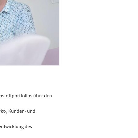
ebstoffportfolios über den
rkt‑, Kunden‑ und
entwicklung des