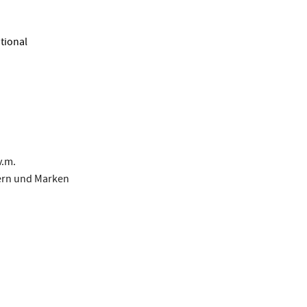
tional
v.m.
tern und Marken