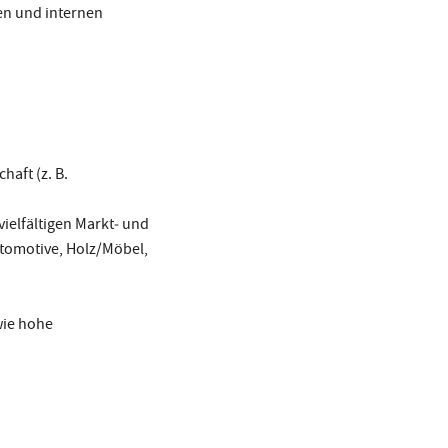
en und internen
aft (z. B.
ielfältigen Markt‑ und
tomotive, Holz/Möbel,
wie hohe