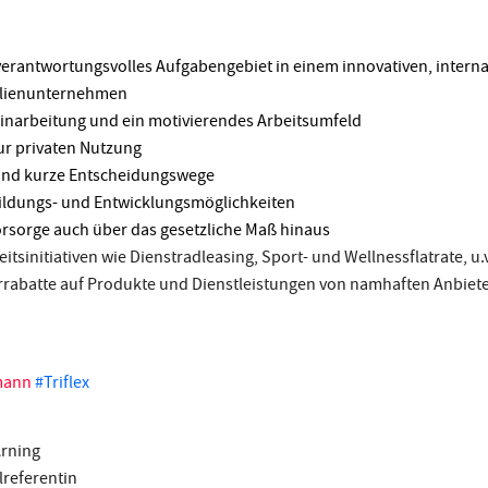
 verantwortungsvolles Aufgabengebiet in einem innovativen, interna
ilienunternehmen
inarbeitung und ein motivierendes Arbeitsumfeld
ur privaten Nutzung
 und kurze Entscheidungswege
bildungs- und Entwicklungsmöglichkeiten
vorsorge auch über das gesetzliche Maß hinaus
tsinitiativen wie Dienstradleasing, Sport- und Wellnessflatrate, u.
errabatte auf Produkte und Dienstleistungen von namhaften Anbie
mann
#Triflex
Arning
referentin