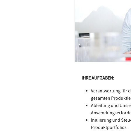
IHRE AUFGABEN:
Verantwortung für di
gesamten Produktle
Ableitung und Umset
Anwendungserforde
Initiierung und Ste
Produktportfolios