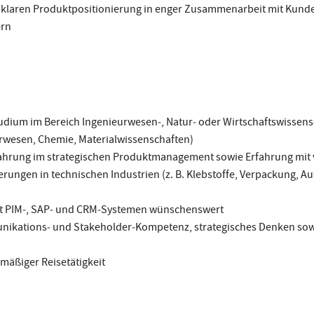
r klaren Produktpositionierung in enger Zusammenarbeit mit Kund
ern
dium im Bereich Ingenieurwesen‑, Natur‑ oder Wirtschaftswissensch
rwesen, Chemie, Materialwissenschaften)
ahrung im strategischen Produktmanagement sowie Erfahrung mit v
ngen in technischen Industrien (z. B. Klebstoffe, Verpackung, Au
t PIM‑, SAP‑ und CRM‑Systemen wünschenswert
ikations‑ und Stakeholder‑Kompetenz, strategisches Denken so
lmäßiger Reisetätigkeit