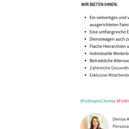
WIR BIETEN IHNEN:
Ein vielseitiges und
ausgerichteten Fam
Eine umfangreiche E
Dienstwagen auch z
Flache Hierarchien
Individuelle Weiter
Betriebliche Alters
Zahlreiche Gesundhei
Exklusive Mitarbeit
#FollmannChemie
#Foll
Denise 
Personal