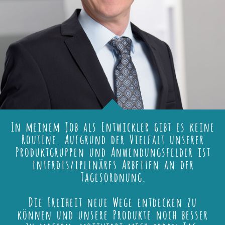
In meinem Job als Entwickler gibt es keine
Routine. Aufgrund der Vielfalt unserer
Produktgruppen und Anwendungsfelder ist
interdisziplinäres Arbeiten an der
Tagesordnung.
Die Freiheit neue Wege entdecken zu
können und unsere Produkte noch besser