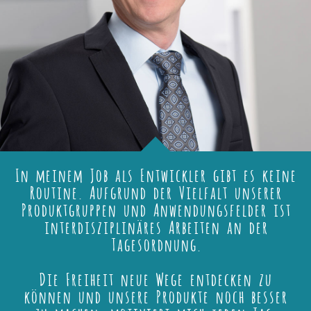
In meinem Job als Entwickler gibt es keine
Routine. Aufgrund der Vielfalt unserer
Produktgruppen und Anwendungsfelder ist
interdisziplinäres Arbeiten an der
Tagesordnung.
Die Freiheit neue Wege entdecken zu
können und unsere Produkte noch besser