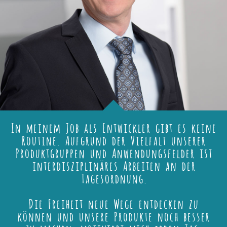
In meinem Job als Entwickler gibt es keine
Routine. Aufgrund der Vielfalt unserer
Produktgruppen und Anwendungsfelder ist
interdisziplinäres Arbeiten an der
Tagesordnung.
Die Freiheit neue Wege entdecken zu
können und unsere Produkte noch besser