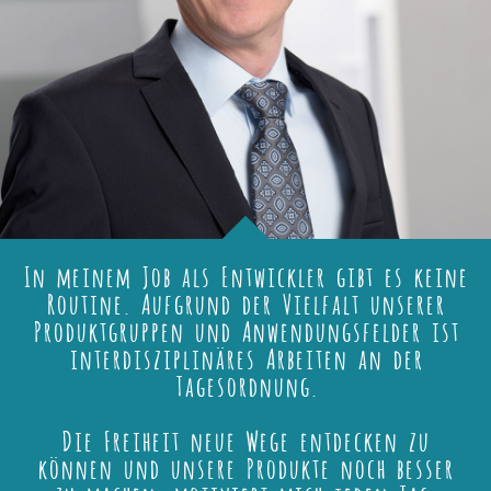
In meinem Job als Entwickler gibt es keine
Routine. Aufgrund der Vielfalt unserer
Produktgruppen und Anwendungsfelder ist
interdisziplinäres Arbeiten an der
Tagesordnung.
Die Freiheit neue Wege entdecken zu
können und unsere Produkte noch besser