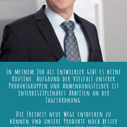
In meinem Job als Entwickler gibt es keine
Routine. Aufgrund der Vielfalt unserer
Produktgruppen und Anwendungsfelder ist
interdisziplinäres Arbeiten an der
Tagesordnung.
Die Freiheit neue Wege entdecken zu
können und unsere Produkte noch besser