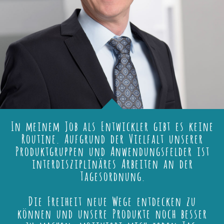
In meinem Job als Entwickler gibt es keine
Routine. Aufgrund der Vielfalt unserer
Produktgruppen und Anwendungsfelder ist
interdisziplinäres Arbeiten an der
Tagesordnung.
Die Freiheit neue Wege entdecken zu
können und unsere Produkte noch besser