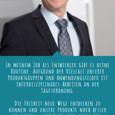
In meinem Job als Entwickler gibt es keine
Routine. Aufgrund der Vielfalt unserer
Produktgruppen und Anwendungsfelder ist
interdisziplinäres Arbeiten an der
Tagesordnung.
Die Freiheit neue Wege entdecken zu
können und unsere Produkte noch besser