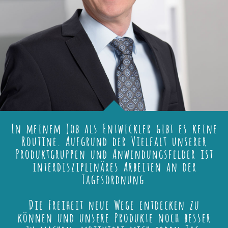
In meinem Job als Entwickler gibt es keine
Routine. Aufgrund der Vielfalt unserer
Produktgruppen und Anwendungsfelder ist
interdisziplinäres Arbeiten an der
Tagesordnung.
Die Freiheit neue Wege entdecken zu
können und unsere Produkte noch besser