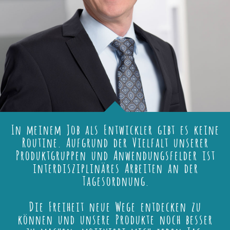
In meinem Job als Entwickler gibt es keine
Routine. Aufgrund der Vielfalt unserer
Produktgruppen und Anwendungsfelder ist
interdisziplinäres Arbeiten an der
Tagesordnung.
Die Freiheit neue Wege entdecken zu
können und unsere Produkte noch besser