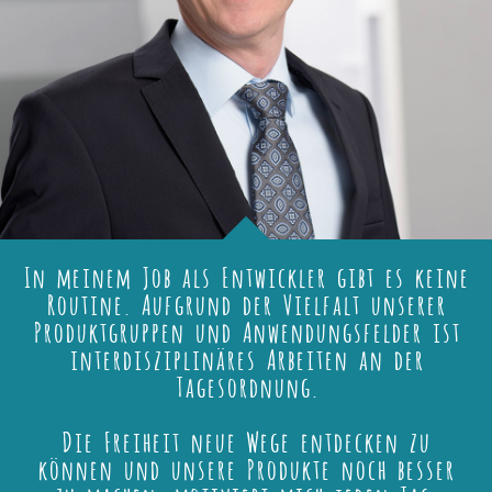
In meinem Job als Entwickler gibt es keine
Routine. Aufgrund der Vielfalt unserer
Produktgruppen und Anwendungsfelder ist
interdisziplinäres Arbeiten an der
Tagesordnung.
Die Freiheit neue Wege entdecken zu
können und unsere Produkte noch besser