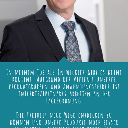
In meinem Job als Entwickler gibt es keine
Routine. Aufgrund der Vielfalt unserer
Produktgruppen und Anwendungsfelder ist
interdisziplinäres Arbeiten an der
Tagesordnung.
Die Freiheit neue Wege entdecken zu
können und unsere Produkte noch besser