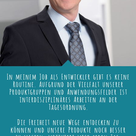
In meinem Job als Entwickler gibt es keine
Routine. Aufgrund der Vielfalt unserer
Produktgruppen und Anwendungsfelder ist
interdisziplinäres Arbeiten an der
Tagesordnung.
Die Freiheit neue Wege entdecken zu
können und unsere Produkte noch besser