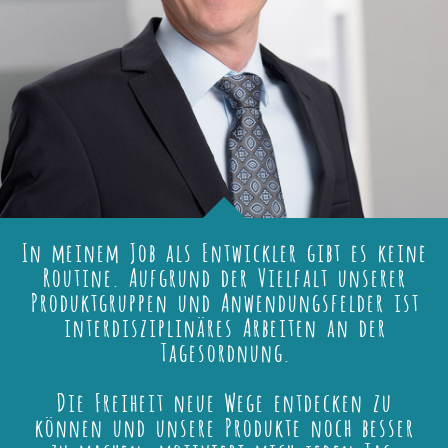
In meinem Job als Entwickler gibt es keine
Routine. Aufgrund der Vielfalt unserer
Produktgruppen und Anwendungsfelder ist
interdisziplinäres Arbeiten an der
Tagesordnung.
Die Freiheit neue Wege entdecken zu
können und unsere Produkte noch besser