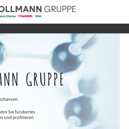
ANN GRUPPE
gschancen.
ten Sie fundiertes
s und profitieren