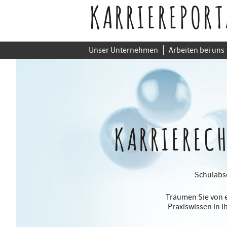
KARRIEREPORT
Unser Unternehmen
Arbeiten bei uns
KARRIEREC
Schulabso
Träumen Sie von e
Praxiswissen in 