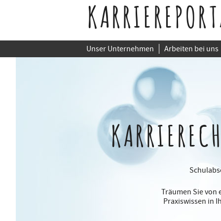
KARRIEREPORT
Unser Unternehmen
Arbeiten bei uns
KARRIEREC
Schulabso
Träumen Sie von e
Praxiswissen in 