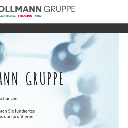
ANN GRUPPE
gschancen.
ten Sie fundiertes
s und profitieren