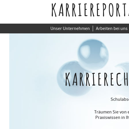
KARRIEREPORT
Unser Unternehmen
Arbeiten bei uns
KARRIEREC
Schulabso
Träumen Sie von e
Praxiswissen in 