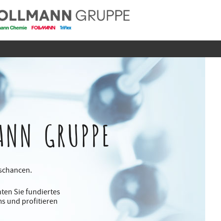
ANN GRUPPE
gschancen.
ten Sie fundiertes
s und profitieren