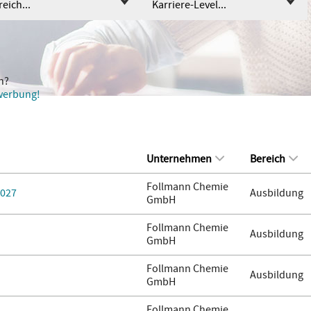
eich...
Karriere-Level...
n?
ewerbung!
Unternehmen
Bereich
Follmann Chemie
2027
Ausbildung
GmbH
Follmann Chemie
Ausbildung
GmbH
Follmann Chemie
Ausbildung
GmbH
Follmann Chemie