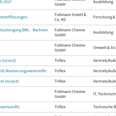
d) 2027
Ausbildung
GmbH
Follmann GmbH &
lebstofflösungen
Forschung &
Co. KG
 Studiengang BWL - Bachelor
Follmann Chemie
Ausbildung
GmbH
Follmann Chemie
Umwelt & Sic
GmbH
u (m/w/d)
Triflex
Vertrieb/Auß
/d) Markierungswerkstoffe
Triflex
Vertrieb/Auß
iet (m/w/d)
Triflex
Vertrieb/Auß
Follmann Chemie
IT, Technisch
GmbH
werkstoffe
Triflex
Technische 