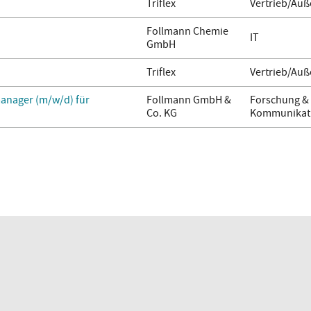
Triflex
Vertrieb/Auß
Follmann Chemie
IT
GmbH
Triflex
Vertrieb/Auß
anager (m/w/d) für
Follmann GmbH &
Forschung & 
Co. KG
Kommunikati