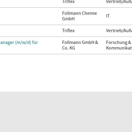
Triflex
Vertrieb/Auß
Follmann Chemie
IT
GmbH
Triflex
Vertrieb/Auß
anager (m/w/d) für
Follmann GmbH &
Forschung & 
Co. KG
Kommunikati