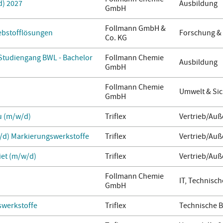
d) 2027
Ausbildung
GmbH
Follmann GmbH &
lebstofflösungen
Forschung &
Co. KG
 Studiengang BWL - Bachelor
Follmann Chemie
Ausbildung
GmbH
Follmann Chemie
Umwelt & Sic
GmbH
u (m/w/d)
Triflex
Vertrieb/Auß
/d) Markierungswerkstoffe
Triflex
Vertrieb/Auß
iet (m/w/d)
Triflex
Vertrieb/Auß
Follmann Chemie
IT, Technisch
GmbH
werkstoffe
Triflex
Technische 