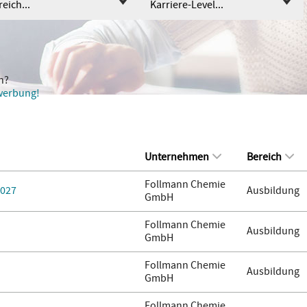
eich...
Karriere-Level...
n?
ewerbung!
Unternehmen
Bereich
Follmann Chemie
2027
Ausbildung
GmbH
Follmann Chemie
Ausbildung
GmbH
Follmann Chemie
Ausbildung
GmbH
Follmann Chemie