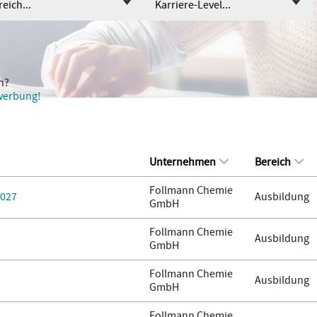
eich...
Karriere-Level...
n?
ewerbung!
Unternehmen
Bereich
Follmann Chemie
2027
Ausbildung
GmbH
Follmann Chemie
Ausbildung
GmbH
Follmann Chemie
Ausbildung
GmbH
Follmann Chemie