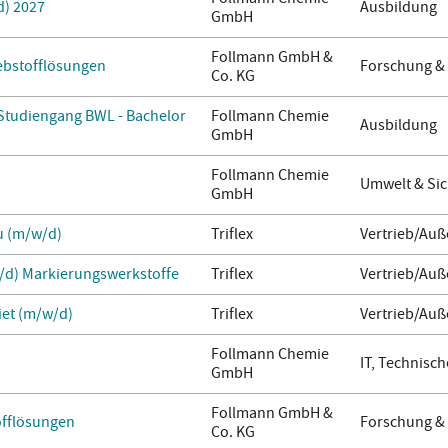
d) 2027
Ausbildung
GmbH
Follmann GmbH &
lebstofflösungen
Forschung &
Co. KG
 Studiengang BWL - Bachelor
Follmann Chemie
Ausbildung
GmbH
Follmann Chemie
Umwelt & Sic
GmbH
u (m/w/d)
Triflex
Vertrieb/Auß
/d) Markierungswerkstoffe
Triflex
Vertrieb/Auß
iet (m/w/d)
Triflex
Vertrieb/Auß
Follmann Chemie
IT, Technisch
GmbH
Follmann GmbH &
offlösungen
Forschung &
Co. KG