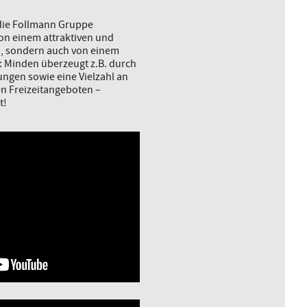
 die Follmann Gruppe
von einem attraktiven und
d, sondern auch von einem
: Minden überzeugt z.B. durch
ngen sowie eine Vielzahl an
en Freizeitangeboten –
t!