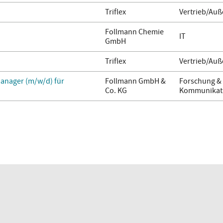
Triflex
Vertrieb/Auß
Follmann Chemie
IT
GmbH
Triflex
Vertrieb/Auß
anager (m/w/d) für
Follmann GmbH &
Forschung & 
Co. KG
Kommunikati