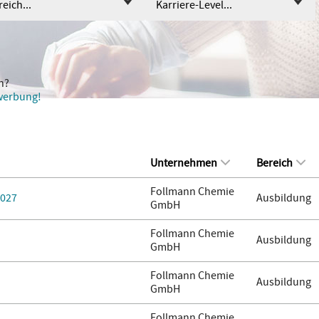
eich...
Karriere-Level...
n?
ewerbung!
Unternehmen
Bereich
Follmann Chemie
2027
Ausbildung
GmbH
Follmann Chemie
Ausbildung
GmbH
Follmann Chemie
Ausbildung
GmbH
Follmann Chemie