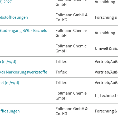
d) 2027
Ausbildung
GmbH
Follmann GmbH &
lebstofflösungen
Forschung &
Co. KG
 Studiengang BWL - Bachelor
Follmann Chemie
Ausbildung
GmbH
Follmann Chemie
Umwelt & Sic
GmbH
u (m/w/d)
Triflex
Vertrieb/Auß
/d) Markierungswerkstoffe
Triflex
Vertrieb/Auß
iet (m/w/d)
Triflex
Vertrieb/Auß
Follmann Chemie
IT, Technisch
GmbH
Follmann GmbH &
offlösungen
Forschung &
Co. KG