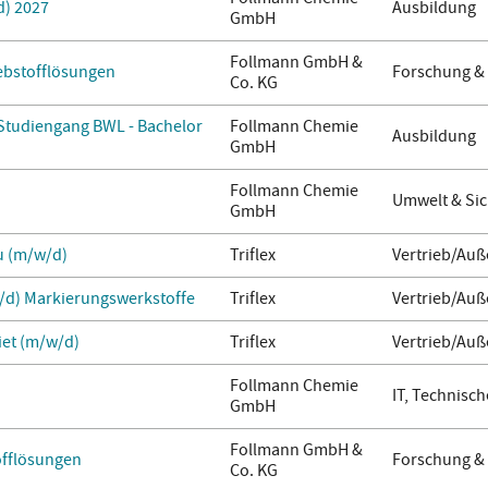
d) 2027
Ausbildung
GmbH
Follmann GmbH &
lebstofflösungen
Forschung &
Co. KG
 Studiengang BWL - Bachelor
Follmann Chemie
Ausbildung
GmbH
Follmann Chemie
Umwelt & Sic
GmbH
u (m/w/d)
Triflex
Vertrieb/Auß
/d) Markierungswerkstoffe
Triflex
Vertrieb/Auß
iet (m/w/d)
Triflex
Vertrieb/Auß
Follmann Chemie
IT, Technisch
GmbH
Follmann GmbH &
offlösungen
Forschung &
Co. KG