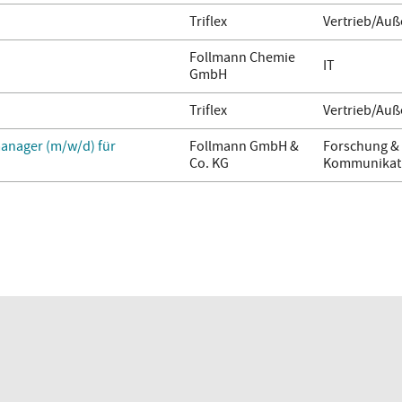
Triflex
Vertrieb/Auß
Follmann Chemie
IT
GmbH
Triflex
Vertrieb/Auß
anager (m/w/d) für
Follmann GmbH &
Forschung & 
Co. KG
Kommunikati