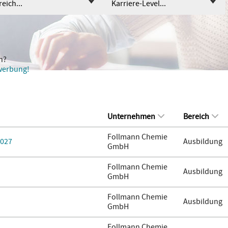
eich...
Karriere-Level...
n?
ewerbung!
Unternehmen
Bereich
Follmann Chemie
2027
Ausbildung
GmbH
Follmann Chemie
Ausbildung
GmbH
Follmann Chemie
Ausbildung
GmbH
Follmann Chemie