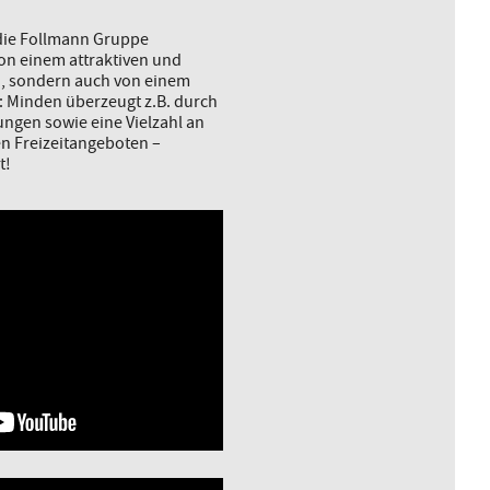
 die Follmann Gruppe
von einem attraktiven und
d, sondern auch von einem
: Minden überzeugt z.B. durch
ngen sowie eine Vielzahl an
en Freizeitangeboten –
t!