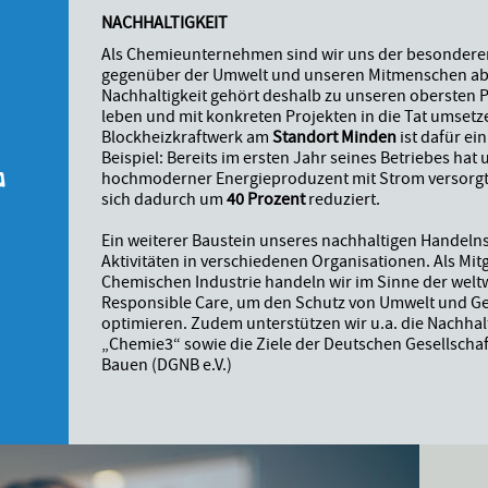
NACHHALTIGKEIT
Als Chemieunternehmen sind wir uns der besondere
gegenüber der Umwelt und unseren Mitmenschen ab
Nachhaltigkeit gehört deshalb zu unseren obersten Pr
leben und mit konkreten Projekten in die Tat umsetz
G
Blockheizkraftwerk am
Standort Minden
ist dafür ei
Beispiel: Bereits im ersten Jahr seines Betriebes hat
hochmoderner Energieproduzent mit Strom versorgt
sich dadurch um
40 Prozent
reduziert.
Ein weiterer Baustein unseres nachhaltigen Handeln
Aktivitäten in verschiedenen Organisationen. Als Mit
Chemischen Industrie handeln wir im Sinne der weltwe
Responsible Care, um den Schutz von Umwelt und Ges
optimieren. Zudem unterstützen wir u.a. die Nachhalti
„Chemie3“ sowie die Ziele der Deutschen Gesellschaf
Bauen (DGNB e.V.)