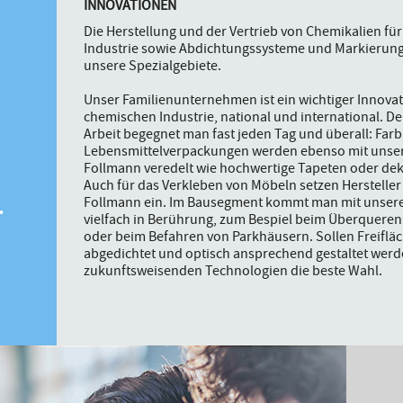
INNOVATIONEN
Die Herstellung und der Vertrieb von Chemikalien für
Industrie sowie Abdichtungssysteme und Markierung
unsere Spezialgebiete.
Unser Familienunternehmen ist ein wichtiger Innovat
chemischen Industrie, national und international. D
Arbeit begegnet man fast jeden Tag und überall: Farb
Lebensmittelverpackungen werden ebenso mit unse
.
Follmann veredelt wie hochwertige Tapeten oder deko
Auch für das Verkleben von Möbeln setzen Herstelle
Follmann ein. Im Bausegment kommt man mit unseren
vielfach in Berührung, zum Bespiel beim Überqueren
oder beim Befahren von Parkhäusern. Sollen Freiflä
abgedichtet und optisch ansprechend gestaltet werd
zukunftsweisenden Technologien die beste Wahl.