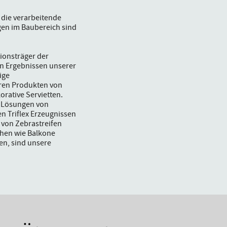
 die verarbeitende
en im Baubereich sind
ionsträger der
en Ergebnissen unserer
ige
ren Produkten von
rative Servietten.
r Lösungen von
 Triflex Erzeugnissen
 von Zebrastreifen
chen wie Balkone
en, sind unsere