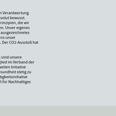
n Verantwortung
solut bewusst.
inzipien, die wir
en. Unser eigenes
n ausgezeichnetes
 uns unser
. Der CO2-Ausstoß hat
s sind unsere
glied im Verband der
iten Initiative
undheit stetig zu
gkeitsinitiative
t für Nachhaltiges