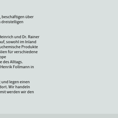
, beschäftigen über
 dreistelligen
einrich und Dr. Rainer
auf, sowohl im Inland
bauchemische Produkte
lien für verschiedene
uppe
e des Alltags.
 Henrik Follmann in
t und legen einen
dort. Wir handeln
amit werden wir den