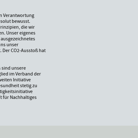
n Verantwortung
solut bewusst.
inzipien, die wir
en. Unser eigenes
n ausgezeichnetes
 uns unser
. Der CO2-Ausstoß hat
s sind unsere
glied im Verband der
iten Initiative
undheit stetig zu
gkeitsinitiative
t für Nachhaltiges