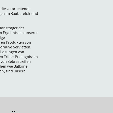
 die verarbeitende
en im Baubereich sind
ionsträger der
en Ergebnissen unserer
ige
ren Produkten von
rative Servietten.
r Lösungen von
 Triflex Erzeugnissen
 von Zebrastreifen
chen wie Balkone
en, sind unsere