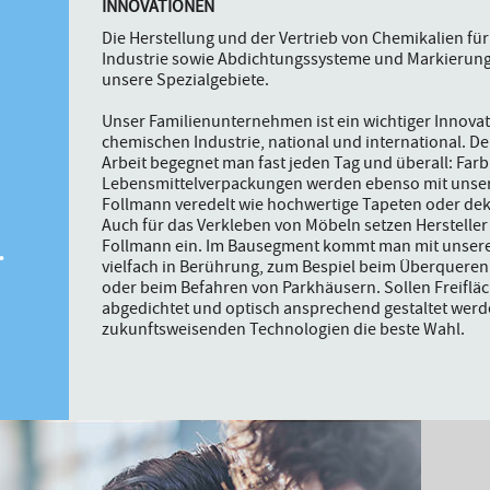
INNOVATIONEN
Die Herstellung und der Vertrieb von Chemikalien für
Industrie sowie Abdichtungssysteme und Markierung
unsere Spezialgebiete.
Unser Familienunternehmen ist ein wichtiger Innovat
chemischen Industrie, national und international. D
Arbeit begegnet man fast jeden Tag und überall: Farb
Lebensmittelverpackungen werden ebenso mit unse
.
Follmann veredelt wie hochwertige Tapeten oder deko
Auch für das Verkleben von Möbeln setzen Herstelle
Follmann ein. Im Bausegment kommt man mit unseren
vielfach in Berührung, zum Bespiel beim Überqueren
oder beim Befahren von Parkhäusern. Sollen Freiflä
abgedichtet und optisch ansprechend gestaltet werd
zukunftsweisenden Technologien die beste Wahl.