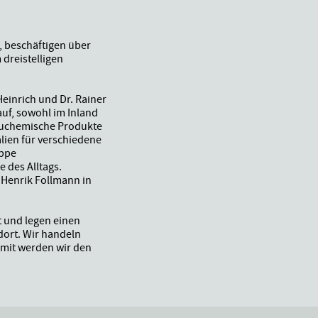
, beschäftigen über
 dreistelligen
einrich und Dr. Rainer
auf, sowohl im Inland
bauchemische Produkte
lien für verschiedene
uppe
e des Alltags.
 Henrik Follmann in
t und legen einen
dort. Wir handeln
amit werden wir den