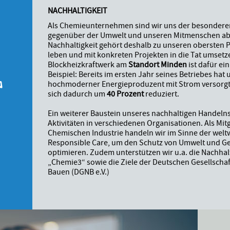
NACHHALTIGKEIT
Als Chemieunternehmen sind wir uns der besondere
gegenüber der Umwelt und unseren Mitmenschen ab
Nachhaltigkeit gehört deshalb zu unseren obersten Pr
leben und mit konkreten Projekten in die Tat umsetz
G
Blockheizkraftwerk am
Standort Minden
ist dafür ei
Beispiel: Bereits im ersten Jahr seines Betriebes hat
hochmoderner Energieproduzent mit Strom versorgt
sich dadurch um
40 Prozent
reduziert.
Ein weiterer Baustein unseres nachhaltigen Handeln
Aktivitäten in verschiedenen Organisationen. Als Mit
Chemischen Industrie handeln wir im Sinne der weltwe
Responsible Care, um den Schutz von Umwelt und Ges
optimieren. Zudem unterstützen wir u.a. die Nachhalti
„Chemie3“ sowie die Ziele der Deutschen Gesellschaf
Bauen (DGNB e.V.)