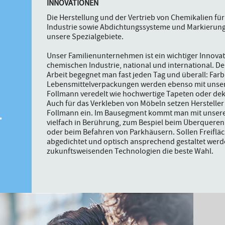
INNOVATIONEN
Die Herstellung und der Vertrieb von Chemikalien für
Industrie sowie Abdichtungssysteme und Markierung
unsere Spezialgebiete.
Unser Familienunternehmen ist ein wichtiger Innovat
chemischen Industrie, national und international. D
Arbeit begegnet man fast jeden Tag und überall: Farb
Lebensmittelverpackungen werden ebenso mit unse
.
Follmann veredelt wie hochwertige Tapeten oder deko
Auch für das Verkleben von Möbeln setzen Herstelle
Follmann ein. Im Bausegment kommt man mit unseren
vielfach in Berührung, zum Bespiel beim Überqueren
oder beim Befahren von Parkhäusern. Sollen Freiflä
abgedichtet und optisch ansprechend gestaltet werd
zukunftsweisenden Technologien die beste Wahl.