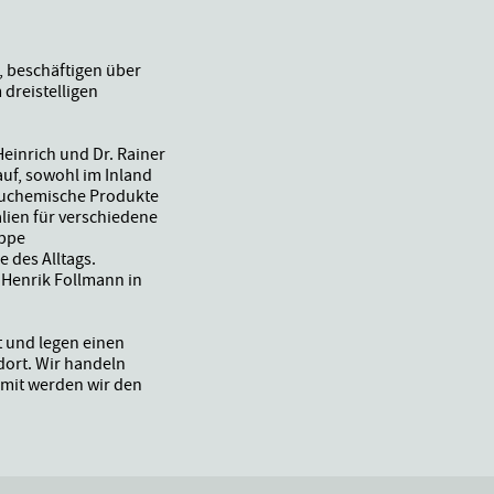
, beschäftigen über
 dreistelligen
einrich und Dr. Rainer
auf, sowohl im Inland
bauchemische Produkte
lien für verschiedene
uppe
e des Alltags.
 Henrik Follmann in
t und legen einen
dort. Wir handeln
amit werden wir den