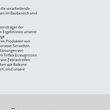
 die verarbeitende
en im Baubereich sind
ionsträger der
en Ergebnissen unserer
ige
ren Produkten von
rative Servietten.
r Lösungen von
 Triflex Erzeugnissen
 von Zebrastreifen
chen wie Balkone
en, sind unsere