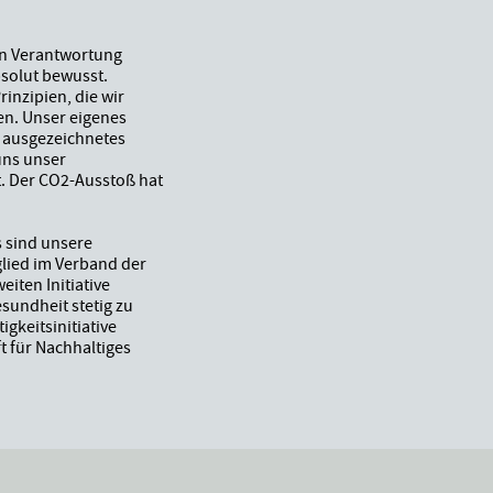
n Verantwortung
solut bewusst.
inzipien, die wir
en. Unser eigenes
n ausgezeichnetes
 uns unser
. Der CO2-Ausstoß hat
s sind unsere
glied im Verband der
iten Initiative
undheit stetig zu
gkeitsinitiative
t für Nachhaltiges