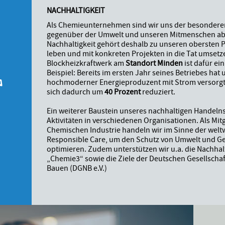
NACHHALTIGKEIT
Als Chemieunternehmen sind wir uns der besondere
gegenüber der Umwelt und unseren Mitmenschen ab
Nachhaltigkeit gehört deshalb zu unseren obersten Pr
leben und mit konkreten Projekten in die Tat umsetz
G
Blockheizkraftwerk am
Standort Minden
ist dafür ei
Beispiel: Bereits im ersten Jahr seines Betriebes hat
hochmoderner Energieproduzent mit Strom versorgt
sich dadurch um
40 Prozent
reduziert.
Ein weiterer Baustein unseres nachhaltigen Handeln
Aktivitäten in verschiedenen Organisationen. Als Mit
Chemischen Industrie handeln wir im Sinne der weltwe
Responsible Care, um den Schutz von Umwelt und Ges
optimieren. Zudem unterstützen wir u.a. die Nachhalti
„Chemie3“ sowie die Ziele der Deutschen Gesellschaf
Bauen (DGNB e.V.)