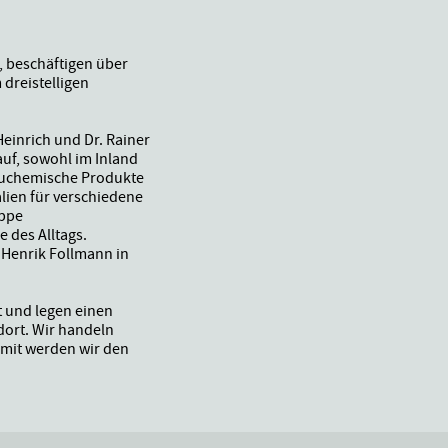
, beschäftigen über
 dreistelligen
einrich und Dr. Rainer
auf, sowohl im Inland
bauchemische Produkte
lien für verschiedene
uppe
e des Alltags.
 Henrik Follmann in
t und legen einen
dort. Wir handeln
amit werden wir den