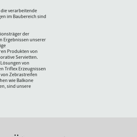
 die verarbeitende
en im Baubereich sind
ionsträger der
en Ergebnissen unserer
ige
ren Produkten von
rative Servietten.
r Lösungen von
 Triflex Erzeugnissen
 von Zebrastreifen
chen wie Balkone
en, sind unsere