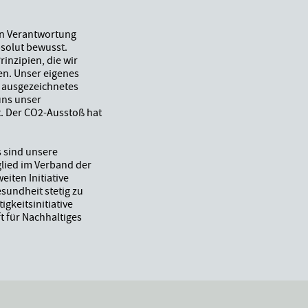
n Verantwortung
solut bewusst.
inzipien, die wir
en. Unser eigenes
n ausgezeichnetes
 uns unser
. Der CO2-Ausstoß hat
s sind unsere
glied im Verband der
iten Initiative
undheit stetig zu
gkeitsinitiative
t für Nachhaltiges