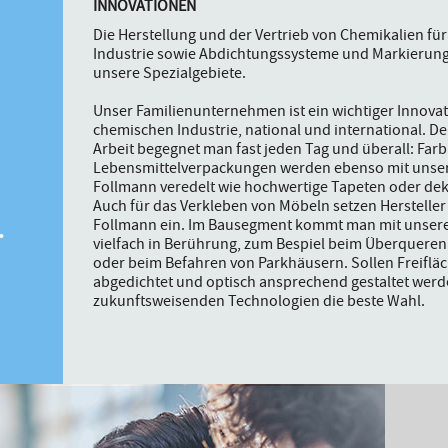
INNOVATIONEN
Die Herstellung und der Vertrieb von Chemikalien für
Industrie sowie Abdichtungssysteme und Markierung
unsere Spezialgebiete.
Unser Familienunternehmen ist ein wichtiger Innovat
chemischen Industrie, national und international. D
Arbeit begegnet man fast jeden Tag und überall: Farb
Lebensmittelverpackungen werden ebenso mit unse
.
Follmann veredelt wie hochwertige Tapeten oder deko
Auch für das Verkleben von Möbeln setzen Herstelle
Follmann ein. Im Bausegment kommt man mit unseren
vielfach in Berührung, zum Bespiel beim Überqueren
oder beim Befahren von Parkhäusern. Sollen Freiflä
abgedichtet und optisch ansprechend gestaltet werd
zukunftsweisenden Technologien die beste Wahl.