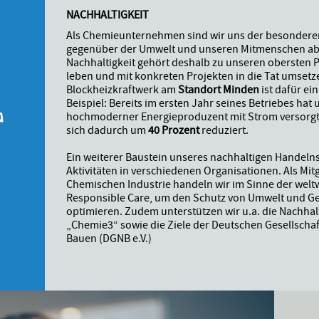
NACHHALTIGKEIT
Als Chemieunternehmen sind wir uns der besondere
gegenüber der Umwelt und unseren Mitmenschen ab
Nachhaltigkeit gehört deshalb zu unseren obersten Pr
leben und mit konkreten Projekten in die Tat umsetz
G
Blockheizkraftwerk am
Standort Minden
ist dafür ei
Beispiel: Bereits im ersten Jahr seines Betriebes hat
hochmoderner Energieproduzent mit Strom versorgt
sich dadurch um
40 Prozent
reduziert.
Ein weiterer Baustein unseres nachhaltigen Handeln
Aktivitäten in verschiedenen Organisationen. Als Mit
Chemischen Industrie handeln wir im Sinne der weltwe
Responsible Care, um den Schutz von Umwelt und Ges
optimieren. Zudem unterstützen wir u.a. die Nachhalti
„Chemie3“ sowie die Ziele der Deutschen Gesellschaf
Bauen (DGNB e.V.)