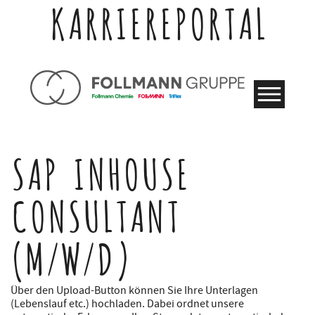
KARRIEREPORTAL
SAP INHOUSE
CONSULTANT
(M/W/D)
Über den Upload-Button können Sie Ihre Unterlagen
(Lebenslauf etc.) hochladen. Dabei ordnet unsere